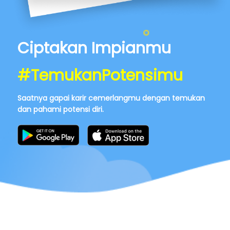
Ciptakan Impianmu
#TemukanPotensimu
Saatnya gapai karir cemerlangmu dengan temukan
dan pahami potensi diri.