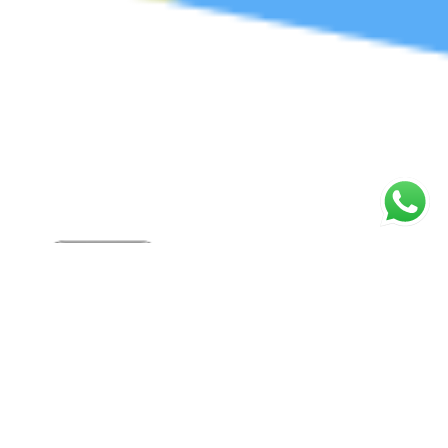
Skillana juga memberikan
informasi
lowongan kerja
Terdapat informasi berbagai macam lowongan pekerjaan
yang
menarik dan sesuai dengan kemampuanmu.
Selengkapnya